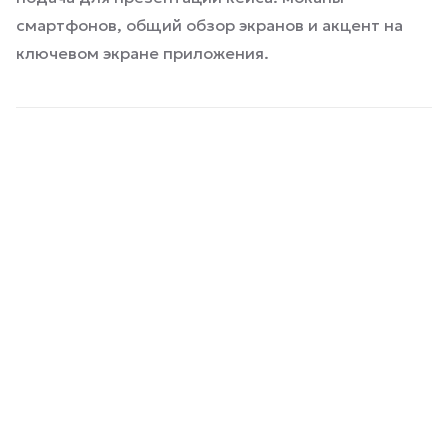
смартфонов, общий обзор экранов и акцент на
ключевом экране приложения.
UI/UX-подход
Главный экран приложения построен вокруг
основного действия — подключения.
Пользователь сразу видит статус, выбранную
страну, время подключения, скорость загрузки и
отдачи.
Мы сделали акцент на понятной иерархии:
сначала главное действие, затем второстепенная
информация. Благодаря этому интерфейс не